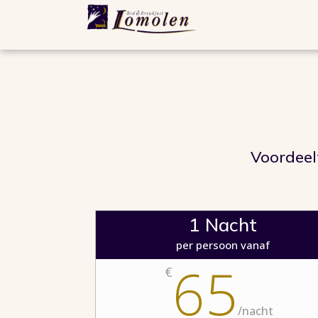
Voordeel
1 Nacht
per persoon vanaf
65
€
/
nacht