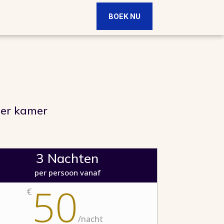
BOEK NU
per kamer
3 Nachten
per persoon vanaf
50
€
/
nacht