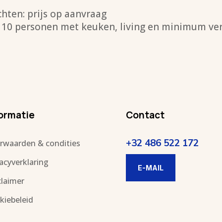
chten: prijs op aanvraag
0 personen met keuken, living en minimum verbl
ormatie
Contact
+32 486 522 172
rwaarden & condities
vacyverklaring
E-MAIL
claimer
kiebeleid